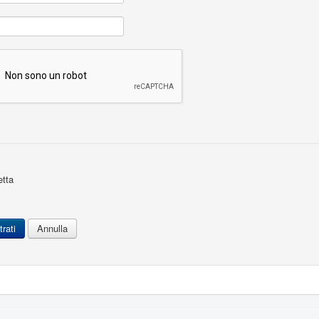
tta
rati
Annulla